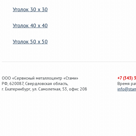
Уголок 30 x 30
Уголок 40 x 40
Уголок 50 x 50
Швеллер 10 (100 x 100)
Швеллер 100 x 50
ООО «Сервисный металлоцентр «Стами»
+7 (343) 
РФ,
620087
,
Свердловская область
,
Время ра
г.
Екатеринбург
, ул.
Самолетная, 53
,
офис 208
info@stam
Швеллер 100 x 60
Швеллер 120 x 50
Швеллер 120 x 60