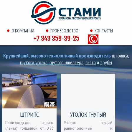
О КОМПАНИИ
ПРОИЗВОДСТВО
КОНТАКТЫ
+7 343 359-39-25
Крупнейший, высокотехнологичный производитель
штрипса
,
гнутого уголка
,
гнутого швеллера
,
листа
и
трубы
ШТРИПС
УГОЛОК ГНУТЫЙ
Производство штрипс
Уголок гнутый
(лента) толщиной от 0,25
равнополочный и