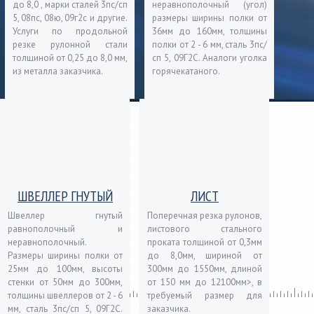
до 8,0 , марки сталей 3пс/сп
неравнополочный (угол)
5, 08пс, 08ю, 09г2с и другие.
размеры ширины полки от
Услуги по продольной
36мм до 160мм, толщины
резке рулонной стали
полки от 2 - 6 мм, сталь 3пс/
толщиной от 0,25 до 8,0 мм,
сп 5, 09Г2С. Аналоги уголка
из металла заказчика.
горячекатаного.
ШВЕЛЛЕР ГНУТЫЙ
ЛИСТ
Швеллер гнутый
Поперечная резка рулонов,
равнополочный и
листового стального
неравнополочный.
проката толщиной от 0,3мм
Размеры ширины полки от
до 8,0мм, шириной от
25мм до 100мм, высоты
300мм до 1550мм, длиной
стенки от 50мм до 300мм,
от 150 мм до 12100мм>, в
толщины швеллеров от 2 - 6
требуемый размер для
мм, сталь 3пс/сп 5, 09Г2С.
заказчика.